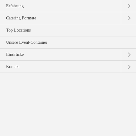
Erfahrung
Catering Formate
Top Locations
Unsere Event-Container
Eindrücke
Kontakt
Erfahrung
Philosophie
Kooperationspartner
Catering Formate
Event Catering
Tagung- & Business Catering
Privat Catering
Hochzeits Catering
Mobiles Bar Catering